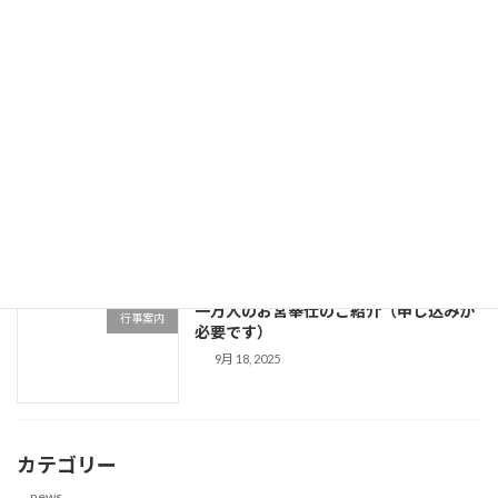
21世紀国創りフォーラム開催案内
news
10月 9, 2025
9/14楠公回天祭
Uncategorized
9月 22, 2025
一万人のお宮奉仕のご紹介（申し込みが
行事案内
必要です）
9月 18, 2025
カテゴリー
news