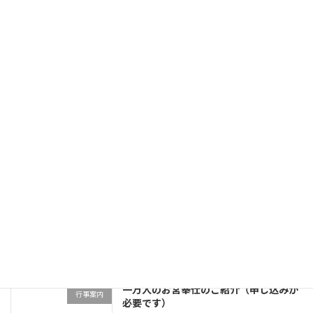
県庁・県図書館でのパネル展示案内
news
10月 24, 2025
21世紀国創りフォーラム開催案内
news
10月 9, 2025
9/14楠公回天祭
Uncategorized
9月 22, 2025
一万人のお宮奉仕のご紹介（申し込みが
行事案内
必要です）